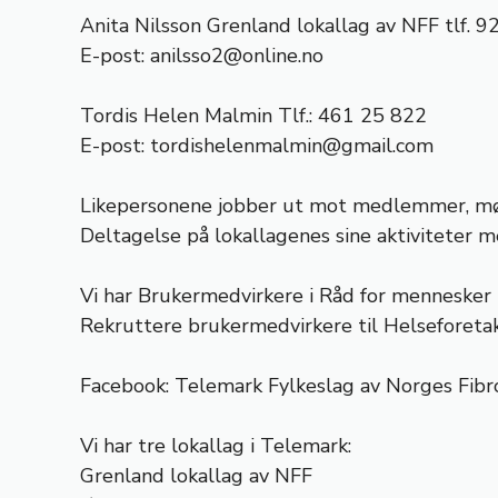
Anita Nilsson Grenland lokallag av NFF tlf. 
E-post:
anilsso2@online.no
Tordis Helen Malmin Tlf.: 461 25 822
E-post:
tordishelenmalmin@gmail.com
Likepersonene jobber ut mot medlemmer, møte
Deltagelse på lokallagenes sine aktiviteter 
Vi har Brukermedvirkere i Råd for menneske
Rekruttere brukermedvirkere til Helseforet
Facebook: Telemark Fylkeslag av Norges Fib
Vi har tre lokallag i Telemark:
Grenland lokallag av NFF