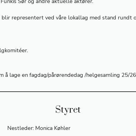
 Funkis Sør og andre aktuelle aktører.
 blir representert ved våre lokallag med stand rundt o
algkomitéer.
m å lage en fagdag/pårørendedag /helgesamling 25/26
Styret
Nestleder: Monica Køhler