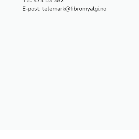
Tlf.: 474 53 382
E-post:
telemark@fibromyalgi.no