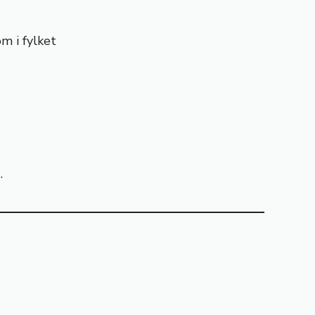
m i fylket
.