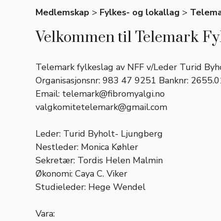
Medlemskap
>
Fylkes- og lokallag
>
Telema
Velkommen til Telemark Fyl
Telemark fylkeslag av NFF v/Leder Turid By
Organisasjonsnr: 983 47 9251 Banknr: 2655.
Email:
telemark@fibromyalgi.no
valgkomitetelemark@gmail.com
Leder: Turid Byholt- Ljungberg
Nestleder: Monica Køhler
Sekretær: Tordis Helen Malmin
Økonomi: Caya C. Viker
Studieleder: Hege Wendel
Vara: