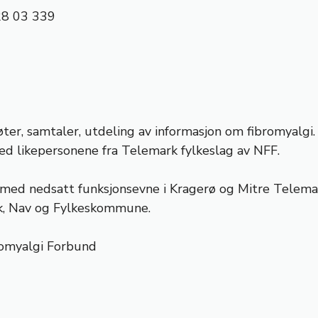
928 03 339
r, samtaler, utdeling av informasjon om fibromyalgi.
med likepersonene fra Telemark fylkeslag av NFF.
r med nedsatt funksjonsevne i Kragerø og Mitre Tele
ak, Nav og Fylkeskommune.
romyalgi Forbund