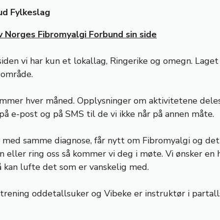
ud Fylkeslag
v Norges Fibromyalgi Forbund sin side
 siden vi har kun et lokallag, Ringerike og omegn. Lage
 område.
edlemmer hver måned. Opplysninger om aktivitetene d
å e-post og på SMS til de vi ikke når på annen måte.
med samme diagnose, får nytt om Fibromyalgi og det so
eller ring oss så kommer vi deg i møte. Vi ønsker en hy
så kan lufte det som er vanskelig med.
rening oddetallsuker og Vibeke er instruktør i partal