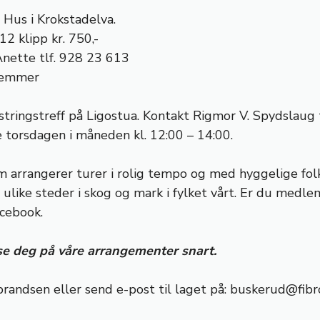
s Hus i Krokstadelva.
12 klipp kr. 750,-
Anette tlf. 928 23 613
lemmer
mestringstreff på Ligostua. Kontakt Rigmor V. Spydslaug
e torsdagen i måneden kl. 12:00 – 14:00.
rrangerer turer i rolig tempo og med hyggelige folk t
 ulike steder i skog og mark i fylket vårt. Er du medle
cebook.
år se deg på våre arrangementer snart.
randsen eller send e-post til laget på:
buskerud@fibr