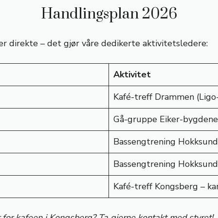
Handlingsplan 2026
r direkte – det gjør våre dedikerte aktivitetsledere:
Aktivitet
Kafé-treff Drammen (Ligo
Gå-gruppe Eiker-bygdene
Bassengtrening Hokksund 
Bassengtrening Hokksund 
Kafé-treff Kongsberg – k
r for kafeen i Kongsberg? Ta gjerne kontakt med styret!