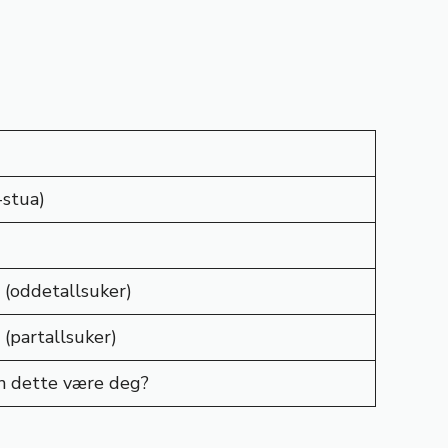
-stua)
(oddetallsuker)
(partallsuker)
an dette være deg?