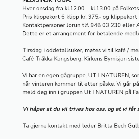
MEDISINSK YOGA:
Hver onsdag fra kl.12.00 – kl.13.00 på Folket
Pris klippekort 6 klipp kr. 375,- og klippekort 
Kontaktpersoner Jorun tlf. 948 03 230 eller 
Dette er et arrangement for betalende med
Tirsdag i oddetallsuker, møtes vi til kafé / 
Café Tråkka Kongsberg, Kirkens Bymisjon sist
Vi har en egen gågruppe, UT I NATUREN, som a
når vinteren kommer til etter påske. Vi går på
meld deg inn i gruppen Ut I NATUREN på Fa
Vi håper at du vil trives hos oss, og at vi f
Ta gjerne kontakt med leder Britta Bech Gulb