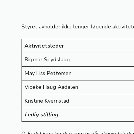
Styret avholder ikke lenger løpende aktivitete
Aktivitetsleder
Rigmor Spydslaug
May Liss Pettersen
Vibeke Haug Aadalen
Kristine Kvernstad
Ledig stilling
Q
Er det kanskje deg som er vår aktivitetslede