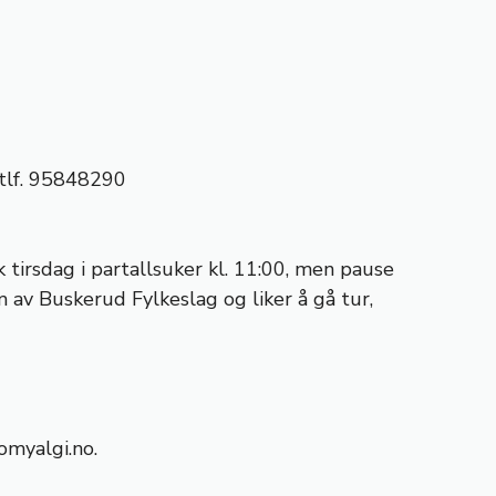
 tlf. 95848290
irsdag i partallsuker kl. 11:00, men pause
m av Buskerud Fylkeslag og liker å gå tur,
omyalgi.no
.