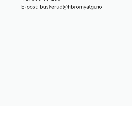
E-post:
buskerud@fibromyalgi.no