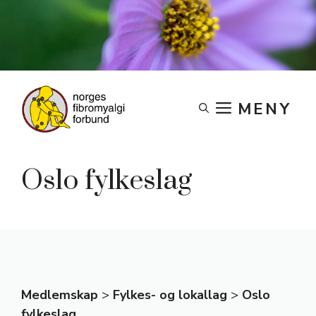
Skip
to
content
MENY
Oslo fylkeslag
Medlemskap
>
Fylkes- og lokallag
>
Oslo
fylkeslag