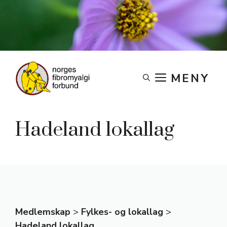
Skip
to
content
MENY
Hadeland lokallag
Medlemskap
>
Fylkes- og lokallag
>
Hadeland lokallag