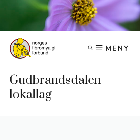
Skip
to
content
MENY
Gudbrandsdalen
lokallag