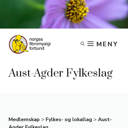
Skip
to
content
MENY
Aust-Agder Fylkeslag
Medlemskap
>
Fylkes- og lokallag
>
Aust-
Agder Fylkeslag